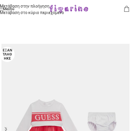
Μετάβαση στην πλοήγηση
Μενού
Μετάβαση στο κύριο περιεχόμενο
ΕΞΑΝ
ΤΛΉΘ
ΗΚΕ