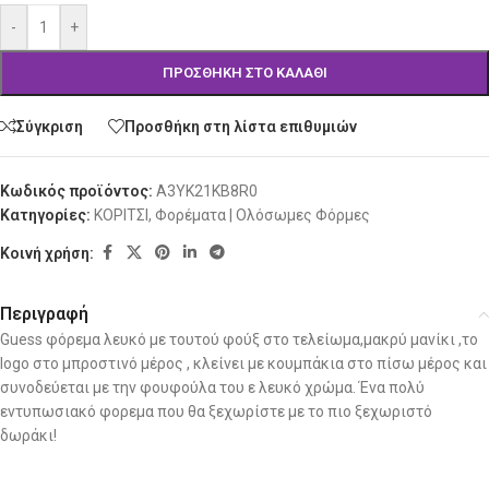
-
+
ΠΡΟΣΘΉΚΗ ΣΤΟ ΚΑΛΆΘΙ
Σύγκριση
Προσθήκη στη λίστα επιθυμιών
Κωδικός προϊόντος:
A3YK21KB8R0
Κατηγορίες:
ΚΟΡΙΤΣΙ
,
Φορέματα | Ολόσωμες Φόρμες
Κοινή χρήση:
Περιγραφή
Guess φόρεμα λευκό με τουτού φούξ στο τελείωμα,μακρύ μανίκι ,το
logo στο μπροστινό μέρος , κλείνει με κουμπάκια στο πίσω μέρος και
συνοδεύεται με την φουφούλα του ε λευκό χρώμα. Ένα πολύ
εντυπωσιακό φορεμα που θα ξεχωρίστε με το πιο ξεχωριστό
δωράκι!