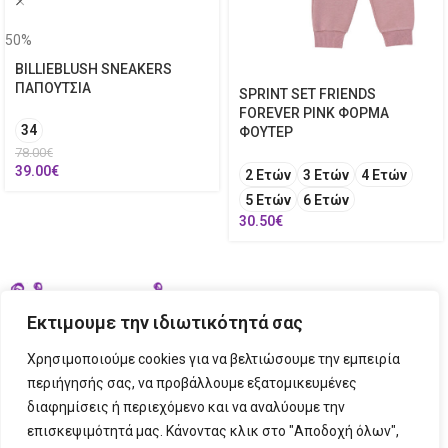
50%
BILLIEBLUSH SNEAKERS
ΠΑΠΟΥΤΣΙΑ
SPRINT SET FRIENDS
FOREVER PINK ΦΟΡΜΑ
34
ΦΟΥΤΕΡ
78.00
€
39.00
€
2 Ετών
3 Ετών
4 Ετών
5 Ετών
6 Ετών
30.50
€
Εκτιμουμε την ιδιωτικότητά σας
Χρησιμοποιούμε cookies για να βελτιώσουμε την εμπειρία
περιήγησής σας, να προβάλλουμε εξατομικευμένες
διαφημίσεις ή περιεχόμενο και να αναλύουμε την
ΣΤΟΙΧΕΙΑ ΕΠΙΚΟΙΝΩΝΙΑΣ
επισκεψιμότητά μας. Κάνοντας κλικ στο "Αποδοχή όλων",