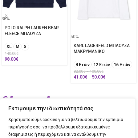
30%
POLO RALPH LAUREN BEAR
FLEECE ΜΠΛΟΥΖΑ
50%
KARL LAGERFELD ΜΠΛΟΥΖΑ
XL
M
S
ΜΑΚΡΥΜΑΝΙΚΟ
140.00
€
98.00
€
8 Ετών
12 Ετών
16 Ετών
82.00
€
–
100.00
€
41.00
€
–
50.00
€
Εκτιμουμε την ιδιωτικότητά σας
Χρησιμοποιούμε cookies για να βελτιώσουμε την εμπειρία
περιήγησής σας, να προβάλλουμε εξατομικευμένες
διαφημίσεις ή περιεχόμενο και να αναλύουμε την
ΣΤΟΙΧΕΙΑ ΕΠΙΚΟΙΝΩΝΙΑΣ