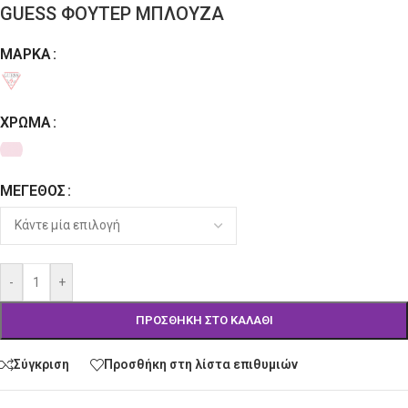
GUESS ΦΟΥΤΕΡ ΜΠΛΟΥΖΑ
ΜΆΡΚΑ
Alternative:
ΧΡΏΜΑ
ΜΈΓΕΘΟΣ
-
+
ΠΡΟΣΘΉΚΗ ΣΤΟ ΚΑΛΆΘΙ
Σύγκριση
Προσθήκη στη λίστα επιθυμιών