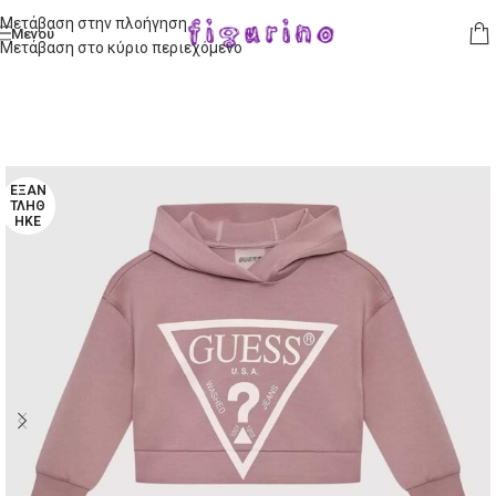
Μετάβαση στην πλοήγηση
Μενού
Μετάβαση στο κύριο περιεχόμενο
ΕΞΑΝ
ΤΛΉΘ
ΗΚΕ