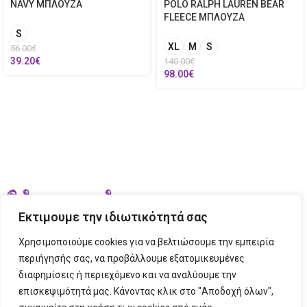
POLO RALPH LAUREN BEAR
NAVY ΜΠΛΟΥΖΑ
FLEECE ΜΠΛΟΥΖΑ
S
XL
M
S
56.00
€
39.20
€
140.00
€
98.00
€
Εκτιμουμε την ιδιωτικότητά σας
Χρησιμοποιούμε cookies για να βελτιώσουμε την εμπειρία
περιήγησής σας, να προβάλλουμε εξατομικευμένες
διαφημίσεις ή περιεχόμενο και να αναλύουμε την
ΣΤΟΙΧΕΙΑ ΕΠΙΚΟΙΝΩΝΙΑΣ
επισκεψιμότητά μας. Κάνοντας κλικ στο "Αποδοχή όλων",