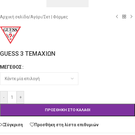
Αρχική σελίδα
/
Αγόρι
/
Σετ | Φόρμες
GUESS 3 ΤΕΜΑΧΙΩΝ
ΜΈΓΕΘΟΣ
Alternative:
-
+
ΠΡΟΣΘΉΚΗ ΣΤΟ ΚΑΛΆΘΙ
Σύγκριση
Προσθήκη στη λίστα επιθυμιών