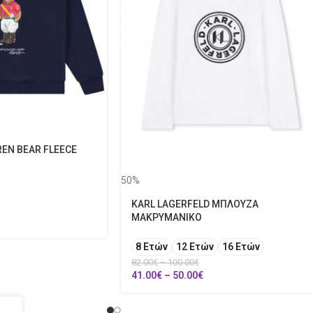
EN BEAR FLEECE
50%
KARL LAGERFELD ΜΠΛΟΥΖΑ
ΜΑΚΡΥΜΑΝΙΚΟ
8 Ετών
12 Ετών
16 Ετών
82.00
€
–
100.00
€
41.00
€
–
50.00
€