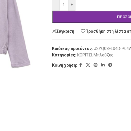
-
+
ΠΡΟΣΘ
Σύγκριση
Προσθήκη στη λίστα ε
Κωδικός προϊόντος:
J2YQ08FL04D-P04
Κατηγορίες:
ΚΟΡΙΤΣΙ
,
Μπλούζες
Κοινή χρήση: