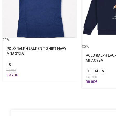
30%
30%
POLO RALPH LAUREN T-SHIRT NAVY
ΜΠΛΟΥΖΑ
POLO RALPH LAUR
ΜΠΛΟΥΖΑ
S
56.00
€
XL
M
S
39.20
€
140.00
€
98.00
€