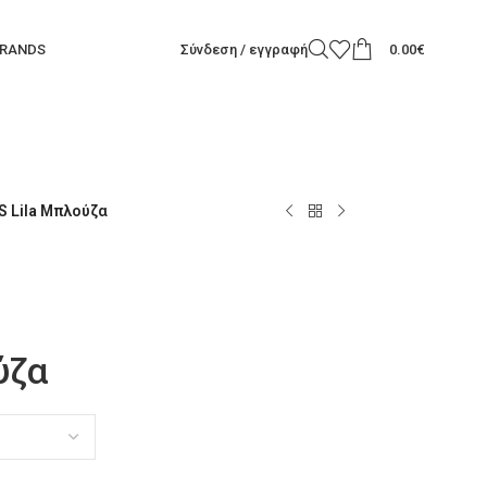
RANDS
Σύνδεση / εγγραφή
0.00
€
 Lila Μπλούζα
ύζα