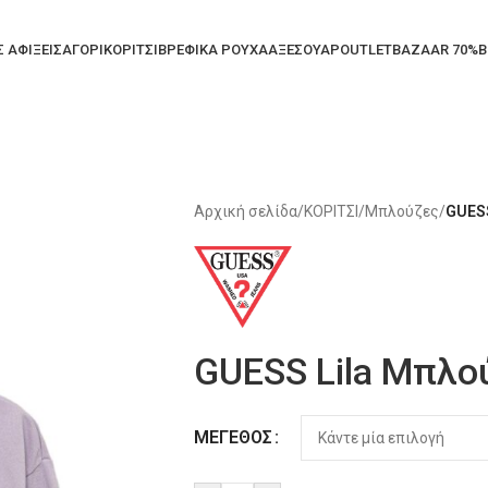
Σ ΑΦΙΞΕΙΣ
ΑΓΟΡΙ
ΚΟΡΙΤΣΙ
ΒΡΕΦΙΚΑ ΡΟΥΧΑ
ΑΞΕΣΟΥΑΡ
OUTLET
BAZAAR 70%
B
Αρχική σελίδα
/
ΚΟΡΙΤΣΙ
/
Μπλούζες
/
GUESS
GUESS Lila Μπλο
Alternative:
ΜΈΓΕΘΟΣ