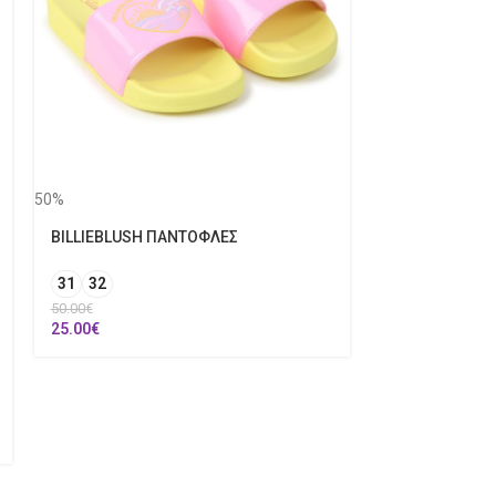
50%
50%
BILLIEBLUSH ΠΑΝΤΟΦΛΕΣ
BILLIEBLUSH 
31
32
12 Ετών
50.00
€
100.00
€
25.00
€
50.00
€