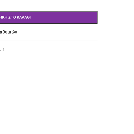
ΉΚΗ ΣΤΟ ΚΑΛΆΘΙ
πιθυμιών
A-1