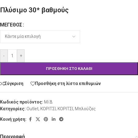
Πλύσιμο 30* βαθμούς
ΜΈΓΕΘΟΣ
Alternative:
-
+
ΠΡΟΣΘΉΚΗ ΣΤΟ ΚΑΛΆΘΙ
Σύγκριση
Προσθήκη στη λίστα επιθυμιών
Κωδικός προϊόντος:
Μ/Δ
Κατηγορίες:
Outlet
,
ΚΟΡΙΤΣΙ
,
ΚΟΡΙΤΣΙ
,
Μπλούζες
Κοινή χρήση:
Περιγραφή