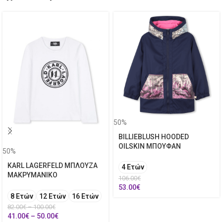
50%
BILLIEBLUSH HOODED
OILSKIN ΜΠΟΥΦΑΝ
50%
KARL LAGERFELD ΜΠΛΟΥΖΑ
4 Ετών
ΜΑΚΡΥΜΑΝΙΚΟ
106.00
€
53.00
€
8 Ετών
12 Ετών
16 Ετών
82.00
€
–
100.00
€
41.00
€
–
50.00
€