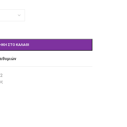
ΉΚΗ ΣΤΟ ΚΑΛΆΘΙ
πιθυμιών
V2
ες