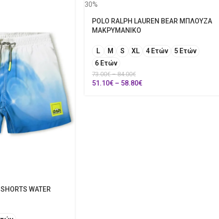
30%
POLO RALPH LAUREN BEAR ΜΠΛΟΥΖΑ
ΜΑΚΡΥΜΑΝΙΚΟ
L
M
S
XL
4 Ετών
5 Ετών
6 Ετών
73.00
€
–
84.00
€
51.10
€
–
58.80
€
 SHORTS WATER