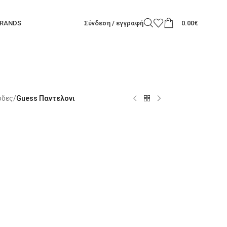
RANDS
Σύνδεση / εγγραφή
0.00
€
ύδες
/
Guess Παντελονι