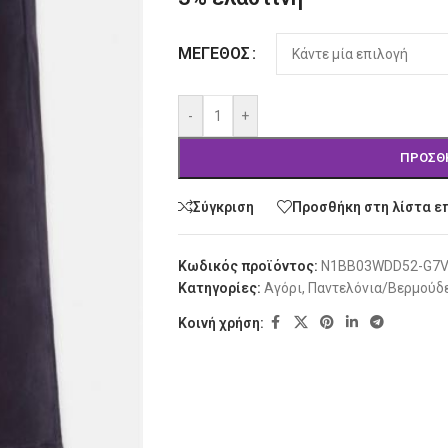
Alternative:
ΜΈΓΕΘΟΣ
-
+
ΠΡΟΣΘ
Σύγκριση
Προσθήκη στη λίστα ε
Κωδικός προϊόντος:
N1BB03WDD52-G7
Κατηγορίες:
Αγόρι
,
Παντελόνια/Βερμούδ
Κοινή χρήση: