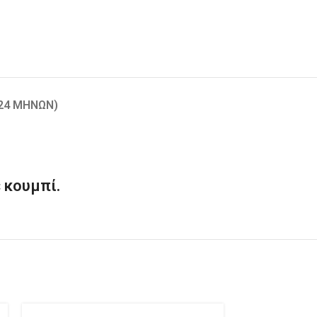
-24 ΜΗΝΏΝ)
 κουμπί.