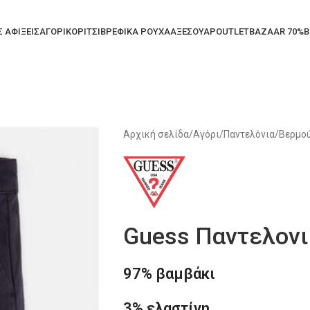
Σ ΑΦΙΞΕΙΣ
ΑΓΟΡΙ
ΚΟΡΙΤΣΙ
ΒΡΕΦΙΚΑ ΡΟΥΧΑ
ΑΞΕΣΟΥΑΡ
OUTLET
BAZAAR 70%
B
Αρχική σελίδα
/
Αγόρι
/
Παντελόνια/Βερμο
Guess Παντελονι
97% βαμβάκι
3% ελαστίνη