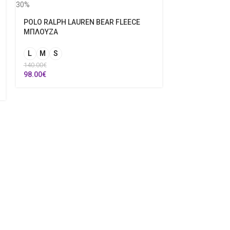
30%
POLO RALPH LAUREN BEAR FLEECE
ΜΠΛΟΥΖΑ
L
M
S
140.00
€
98.00
€
30%