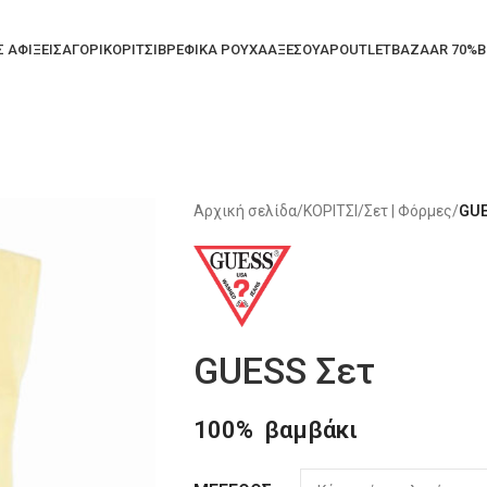
Σ ΑΦΙΞΕΙΣ
ΑΓΟΡΙ
ΚΟΡΙΤΣΙ
ΒΡΕΦΙΚΑ ΡΟΥΧΑ
ΑΞΕΣΟΥΑΡ
OUTLET
BAZAAR 70%
B
Αρχική σελίδα
/
ΚΟΡΙΤΣΙ
/
Σετ | Φόρμες
/
GUE
GUESS Σετ
100% βαμβάκι
Alternative: