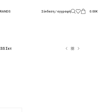
RANDS
Σύνδεση / εγγραφή
0.00
€
SS Σετ