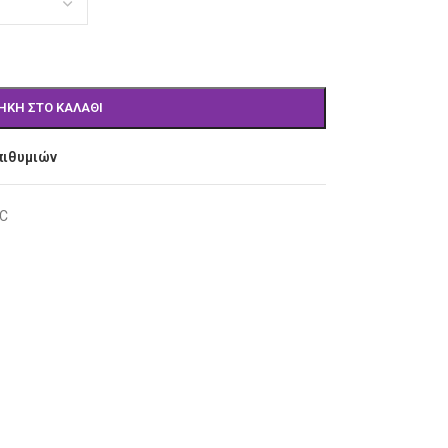
ΉΚΗ ΣΤΟ ΚΑΛΆΘΙ
πιθυμιών
C