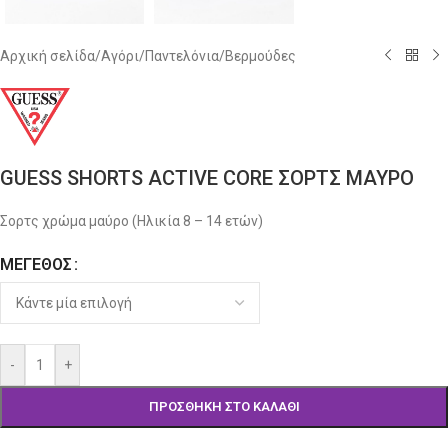
Αρχική σελίδα
/
Αγόρι
/
Παντελόνια/Βερμούδες
GUESS SHORTS ACTIVE CORE ΣΟΡΤΣ ΜΑΥΡΟ
Σορτς χρώμα μαύρο (Ηλικία 8 – 14 ετών)
ΜΈΓΕΘΟΣ
Alternative:
-
+
ΠΡΟΣΘΉΚΗ ΣΤΟ ΚΑΛΆΘΙ