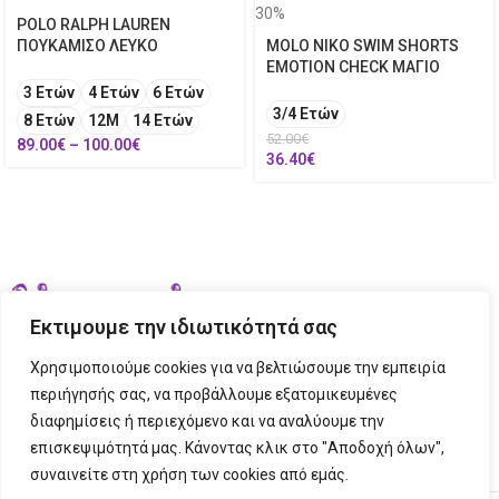
30%
POLO RALPH LAUREN
ΠΟΥΚΑΜΙΣΟ ΛΕΥΚΟ
MOLO NIKO SWIM SHORTS
EMOTION CHECK ΜΑΓΙΟ
3 Ετών
4 Ετών
6 Ετών
3/4 Ετών
8 Ετών
12Μ
14 Ετών
52.00
€
89.00
€
–
100.00
€
36.40
€
Εκτιμουμε την ιδιωτικότητά σας
Χρησιμοποιούμε cookies για να βελτιώσουμε την εμπειρία
περιήγησής σας, να προβάλλουμε εξατομικευμένες
διαφημίσεις ή περιεχόμενο και να αναλύουμε την
ΣΤΟΙΧΕΙΑ ΕΠΙΚΟΙΝΩΝΙΑΣ
επισκεψιμότητά μας. Κάνοντας κλικ στο "Αποδοχή όλων",
συναινείτε στη χρήση των cookies από εμάς.
ΠΛΗΡΟΦΟΡΙΕΣ