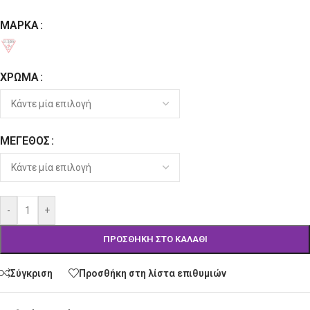
ΜΆΡΚΑ
Alternative:
ΧΡΏΜΑ
ΜΈΓΕΘΟΣ
-
+
ΠΡΟΣΘΉΚΗ ΣΤΟ ΚΑΛΆΘΙ
Σύγκριση
Προσθήκη στη λίστα επιθυμιών