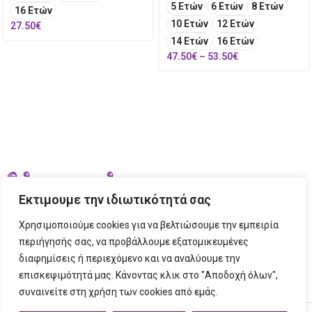
5 Ετών
6 Ετών
8 Ετών
16 Ετών
10 Ετών
12 Ετών
27.50
€
14 Ετών
16 Ετών
47.50
€
–
53.50
€
Εκτιμουμε την ιδιωτικότητά σας
Χρησιμοποιούμε cookies για να βελτιώσουμε την εμπειρία
περιήγησής σας, να προβάλλουμε εξατομικευμένες
διαφημίσεις ή περιεχόμενο και να αναλύουμε την
ΣΤΟΙΧΕΙΑ ΕΠΙΚΟΙΝΩΝΙΑΣ
επισκεψιμότητά μας. Κάνοντας κλικ στο "Αποδοχή όλων",
συναινείτε στη χρήση των cookies από εμάς.
ΠΛΗΡΟΦΟΡΙΕΣ
FIGURINO
2023 CREATED BY
Tech Place
Creative Ideas Creative Solutions.