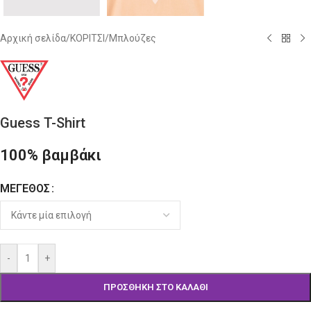
Αρχική σελίδα
/
ΚΟΡΙΤΣΙ
/
Μπλούζες
Guess T-Shirt
100% βαμβάκι
ΜΈΓΕΘΟΣ
Alternative:
-
+
ΠΡΟΣΘΉΚΗ ΣΤΟ ΚΑΛΆΘΙ