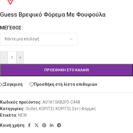
Guess Βρεφικό Φόρεμα Με Φουφούλα
ΜΈΓΕΘΟΣ
Alternative:
-
+
ΠΡΟΣΘΉΚΗ ΣΤΟ ΚΑΛΆΘΙ
Σύγκριση
Προσθήκη στη λίστα επιθυμιών
Κωδικός προϊόντος:
A01K15K82F0-C448
Κατηγορίες:
Outlet
,
ΚΟΡΙΤΣΙ
,
ΚΟΡΙΤΣΙ
,
Σετ | Φόρμες
Ετικέτα:
NEW
Κοινή χρήση: