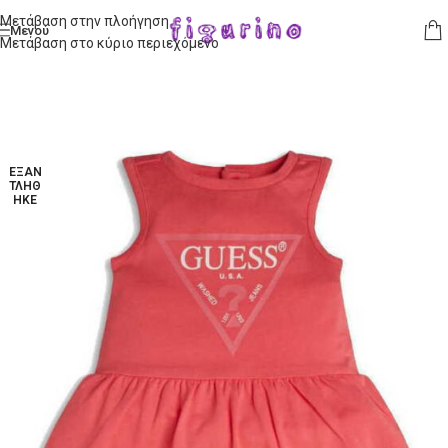
Μετάβαση στην πλοήγηση
Μενού
Μετάβαση στο κύριο περιεχόμενο
ΕΞΑΝ
ΤΛΉΘ
ΗΚΕ