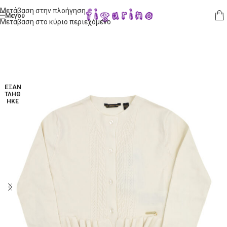
Μετάβαση στην πλοήγηση
Μενού
Μετάβαση στο κύριο περιεχόμενο
ΕΞΑΝ
ΤΛΉΘ
ΗΚΕ