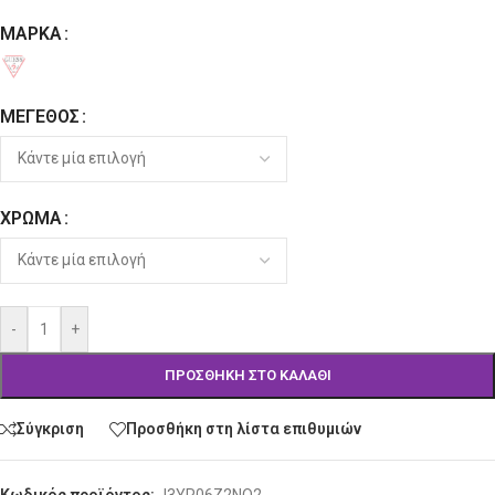
ΜΆΡΚΑ
Alternative:
ΜΈΓΕΘΟΣ
ΧΡΏΜΑ
-
+
ΠΡΟΣΘΉΚΗ ΣΤΟ ΚΑΛΆΘΙ
Σύγκριση
Προσθήκη στη λίστα επιθυμιών
Κωδικός προϊόντος:
J3YR06Z2NQ2