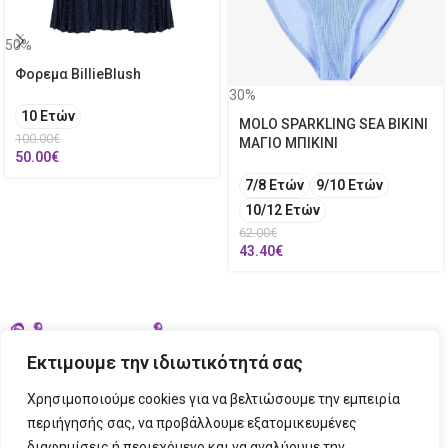
50%
Φορεμα BillieBlush
30%
10 Ετών
MOLO SPARKLING SEA BIKINI
100.00
€
ΜΑΓΙΟ ΜΠΙΚΙΝΙ
50.00
€
7/8 Ετών
9/10 Ετών
10/12 Ετών
62.00
€
43.40
€
Εκτιμουμε την ιδιωτικότητά σας
Χρησιμοποιούμε cookies για να βελτιώσουμε την εμπειρία
περιήγησής σας, να προβάλλουμε εξατομικευμένες
διαφημίσεις ή περιεχόμενο και να αναλύουμε την