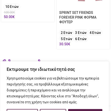
10 Ετών
100.00
€
SPRINT SET FRIENDS
50.00
€
FOREVER PINK ΦΟΡΜΑ
ΦΟΥΤΕΡ
2 Ετών
3 Ετών
4 Ετών
5 Ετών
6 Ετών
30.50
€
Εκτιμουμε την ιδιωτικότητά σας
Χρησιμοποιούμε cookies για να βελτιώσουμε την εμπειρία
περιήγησής σας, να προβάλλουμε εξατομικευμένες
διαφημίσεις ή περιεχόμενο και να αναλύουμε την
ΣΤΟΙΧΕΙΑ ΕΠΙΚΟΙΝΩΝΙΑΣ
επισκεψιμότητά μας. Κάνοντας κλικ στο "Αποδοχή όλων",
συναινείτε στη χρήση των cookies από εμάς.
ΠΛΗΡΟΦΟΡΙΕΣ
FIGURINO
2023 CREATED BY
Tech Place
Creative Ideas Creative Solutions.