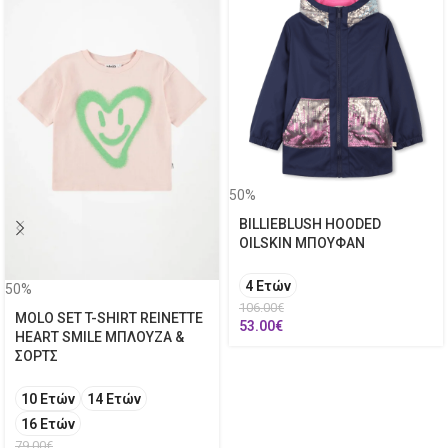
50%
BILLIEBLUSH HOODED
OILSKIN ΜΠΟΥΦΑΝ
4 Ετών
50%
106.00
€
MOLO SET T-SHIRT REINETTE
53.00
€
HEART SMILE ΜΠΛΟΥΖΑ &
ΣΟΡΤΣ
10 Ετών
14 Ετών
16 Ετών
79.00
€