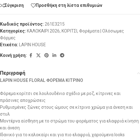
Σύγκριση
Προσθήκη στη λίστα επιθυμιών
Κωδικός προϊόντος:
261E3215
Κατηγορίες:
ΚΑΛΟΚΑΙΡΙ 2026
,
ΚΟΡΙΤΣΙ
,
Φορέματα | Ολόσωμες
Φόρμες
Ετικέτα:
LAPIN HOUSE
Κοινή χρήση:
Περιγραφή
LAPIN HOUSE FLORAL ΦΟΡΕΜΑ ΚΙΤΡΙΝΟ
Φόρεμα κορίτσι σε λουλουδένιο σχέδιο με ροζ, κίτρινες και
πράσινες αποχρώσεις
Ρυθμισμένες ζώνες στους ώμους σε κίτρινο χρώμα για άνεση και
στυλ
Μοντέρνα αίσθηση με το στρώμα του φορέματος για ελαφριά κίνηση
και άνεση
Ιδανικό για το καλοκαίρι και για πιο ελαφριά, χαρούμενα looks