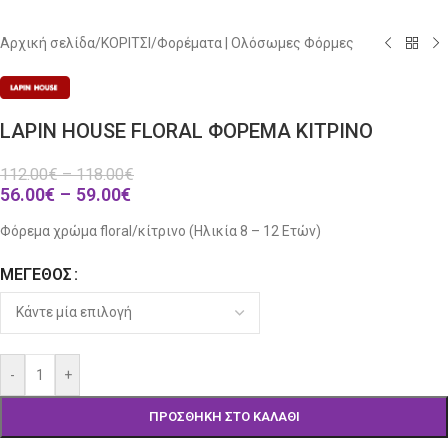
Αρχική σελίδα
/
ΚΟΡΙΤΣΙ
/
Φορέματα | Ολόσωμες Φόρμες
LAPIN HOUSE FLORAL ΦΟΡΕΜΑ ΚΙΤΡΙΝΟ
112.00
€
–
118.00
€
56.00
€
–
59.00
€
Φόρεμα χρώμα floral/κίτρινο (Ηλικία 8 – 12 Ετών)
ΜΈΓΕΘΟΣ
Alternative:
-
+
ΠΡΟΣΘΉΚΗ ΣΤΟ ΚΑΛΆΘΙ