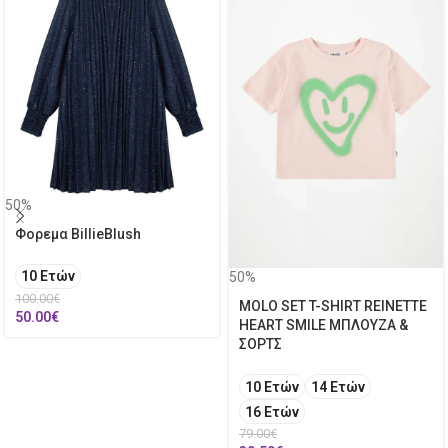
50%
Φορεμα BillieBlush
10 Ετών
50%
100.00
€
MOLO SET T-SHIRT REINETTE
50.00
€
HEART SMILE ΜΠΛΟΥΖΑ &
ΣΟΡΤΣ
10 Ετών
14 Ετών
16 Ετών
79.00
€