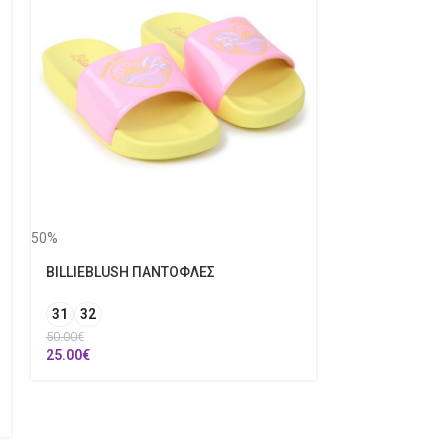
50%
BILLIEBLUSH ΠΑΝΤΟΦΛΕΣ
31
32
50%
50.00
€
LAPIN ΦΟΡΕΜ
25.00
€
18Μ
189.00
€
94.50
€