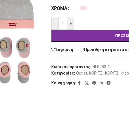
ΧΡΏΜΑ
-
+
ΠΡΟΣΘ
Σύγκριση
Προσθήκη στη λίστα ε
Κωδικός προϊόντος:
NL0283-1
Κατηγορίες:
Outlet
,
ΚΟΡΙΤΣΙ
,
ΚΟΡΙΤΣΙ
,
Φορ
Κοινή χρήση: