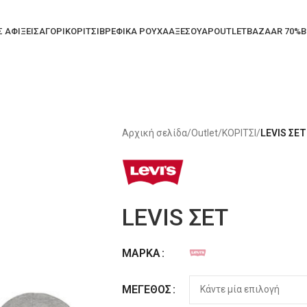
Σ ΑΦΙΞΕΙΣ
ΑΓΟΡΙ
ΚΟΡΙΤΣΙ
ΒΡΕΦΙΚΑ ΡΟΥΧΑ
ΑΞΕΣΟΥΑΡ
OUTLET
BAZAAR 70%
B
Αρχική σελίδα
/
Outlet
/
ΚΟΡΙΤΣΙ
/
LEVIS ΣΕΤ
LEVIS ΣΕΤ
ΜΆΡΚΑ
Alternative:
ΜΈΓΕΘΟΣ