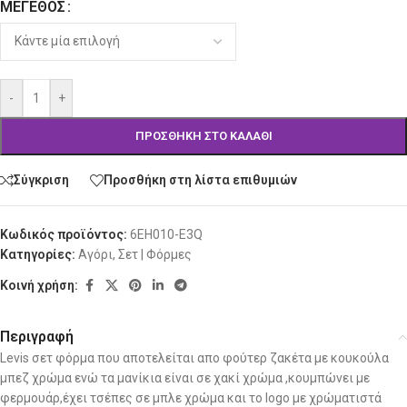
ΜΈΓΕΘΟΣ
-
+
ΠΡΟΣΘΉΚΗ ΣΤΟ ΚΑΛΆΘΙ
Σύγκριση
Προσθήκη στη λίστα επιθυμιών
Κωδικός προϊόντος:
6EH010-E3Q
Κατηγορίες:
Αγόρι
,
Σετ | Φόρμες
Κοινή χρήση:
Περιγραφή
Levis σετ φόρμα που αποτελείται απο φούτερ ζακέτα με κουκούλα
μπεζ χρώμα ενώ τα μανίκια είναι σε χακί χρώμα ,κουμπώνει με
φερμουάρ,έχει τσέπες σε μπλε χρώμα και το logo με χρώματιστά