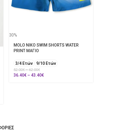
30%
POLO RALPH L
S
30%
73.00
€
MOLO NIKO SWIM SHORTS WATER
51.10
€
PRINT ΜΑΓΙΟ
3/4 Ετών
9/10 Ετών
52.00
€
–
62.00
€
36.40
€
–
43.40
€
ΟΡΙΕΣ