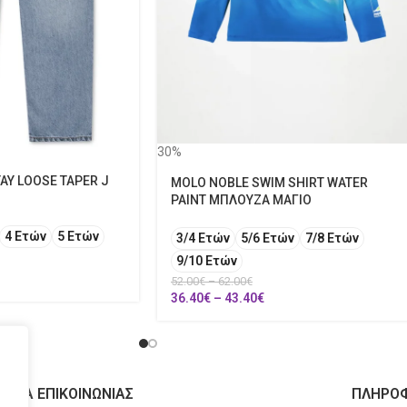
30%
TAY LOOSE TAPER J
MOLO NOBLE SWIM SHIRT WATER
PAINT ΜΠΛΟΥΖΑ ΜΑΓΙΟ
4 Ετών
5 Ετών
3/4 Ετών
5/6 Ετών
7/8 Ετών
9/10 Ετών
52.00
€
–
62.00
€
36.40
€
–
43.40
€
ΙΧΕΙΑ ΕΠΙΚΟΙΝΩΝΙΑΣ
ΠΛΗΡΟΦ