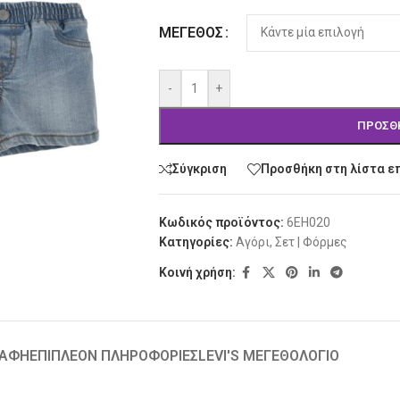
ΜΈΓΕΘΟΣ
-
+
ΠΡΟΣΘ
Σύγκριση
Προσθήκη στη λίστα ε
Κωδικός προϊόντος:
6EH020
Κατηγορίες:
Αγόρι
,
Σετ | Φόρμες
Κοινή χρήση:
ΡΑΦΉ
ΕΠΙΠΛΈΟΝ ΠΛΗΡΟΦΟΡΊΕΣ
LEVI'S ΜΕΓΕΘΟΛΟΓΙΟ