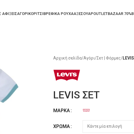
Σ ΑΦΙΞΕΙΣ
ΑΓΟΡΙ
ΚΟΡΙΤΣΙ
ΒΡΕΦΙΚΑ ΡΟΥΧΑ
ΑΞΕΣΟΥΑΡ
OUTLET
BAZAAR 70%
B
Αρχική σελίδα
/
Αγόρι
/
Σετ | Φόρμες
/
LEVIS
LEVIS ΣΕΤ
ΜΆΡΚΑ
Alternative:
ΧΡΏΜΑ