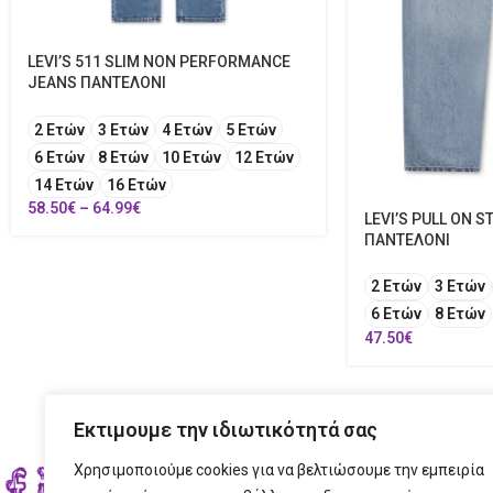
LEVI’S 511 SLIM NON PERFORMANCE
JEANS ΠΑΝΤΕΛΟΝΙ
2 Ετών
3 Ετών
4 Ετών
5 Ετών
6 Ετών
8 Ετών
10 Ετών
12 Ετών
14 Ετών
16 Ετών
58.50
€
–
64.99
€
LEVI’S PULL ON S
ΠΑΝΤΕΛΟΝΙ
2 Ετών
3 Ετών
6 Ετών
8 Ετών
47.50
€
Εκτιμουμε την ιδιωτικότητά σας
Χρησιμοποιούμε cookies για να βελτιώσουμε την εμπειρία
ΣΤΟ