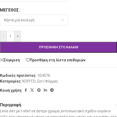
ΜΈΓΕΘΟΣ
-
+
ΠΡΟΣΘΉΚΗ ΣΤΟ ΚΑΛΆΘΙ
Σύγκριση
Προσθήκη στη λίστα επιθυμιών
Κωδικός προϊόντος:
1EH076
Κατηγορίες:
ΚΟΡΙΤΣΙ
,
Σετ | Φόρμες
Κοινή χρήση:
Περιγραφή
Levis σετ με t-shirt σε άσπρο χρώμα ,εντυπωσιακό σχέδιο ουράνιο
τόξο στο μπροστινό μέρος με φαρμπαλά στο μανίκι και κουμπάκι στο