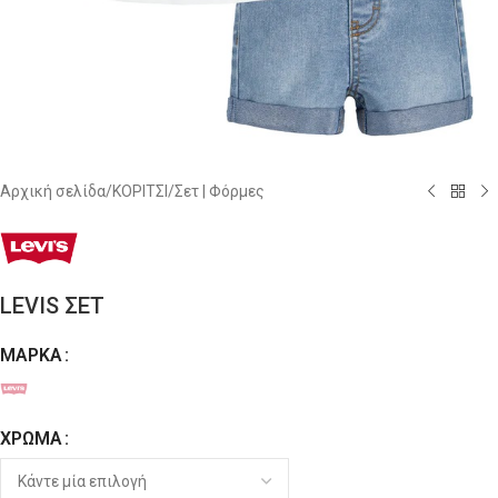
Αρχική σελίδα
/
ΚΟΡΙΤΣΙ
/
Σετ | Φόρμες
LEVIS ΣΕΤ
ΜΆΡΚΑ
Alternative:
ΧΡΏΜΑ