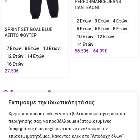
PERFORMANCE JEANS
ΠΑΝΤΕΛΟΝΙ
2 Ετών
3 Ετών
4 Ετών
5 Ετών
6 Ετών
8 Ετών
SPRINT SET GOAL BLUE
ΛΕΠΤΟ ΦΟΥΤΕΡ
10 Ετών
12 Ετών
14 Ετών
7 Ετών
8 Ετών
10 Ετών
58.50
€
–
64.99
€
12 Ετών
14 Ετών
16 Ετών
27.50
€
Εκτιμουμε την ιδιωτικότητά σας
Χρησιμοποιούμε cookies για να βελτιώσουμε την εμπειρία
περιήγησής σας, να προβάλλουμε εξατομικευμένες
διαφημίσεις ή περιεχόμενο και να αναλύουμε την
ΣΤΟΙΧΕΙΑ ΕΠΙΚΟΙΝΩΝΙΑΣ
επισκεψιμότητά μας. Κάνοντας κλικ στο "Αποδοχή όλων",