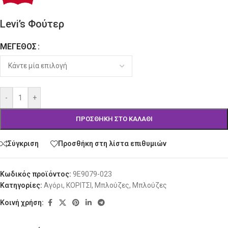
Levi’s Φούτερ
ΜΈΓΕΘΟΣ
Alternative:
-
+
ΠΡΟΣΘΉΚΗ ΣΤΟ ΚΑΛΆΘΙ
Σύγκριση
Προσθήκη στη λίστα επιθυμιών
Κωδικός προϊόντος:
9E9079-023
Κατηγορίες:
Αγόρι
,
ΚΟΡΙΤΣΙ
,
Μπλούζες
,
Μπλούζες
Κοινή χρήση: