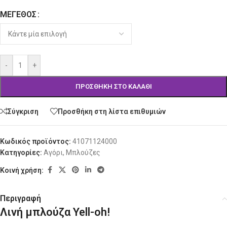
ΜΈΓΕΘΟΣ
Alternative:
-
+
ΠΡΟΣΘΉΚΗ ΣΤΟ ΚΑΛΆΘΙ
Σύγκριση
Προσθήκη στη λίστα επιθυμιών
Κωδικός προϊόντος:
41071124000
Κατηγορίες:
Αγόρι
,
Μπλούζες
Κοινή χρήση:
Περιγραφή
Λινή μπλούζα Yell-oh!