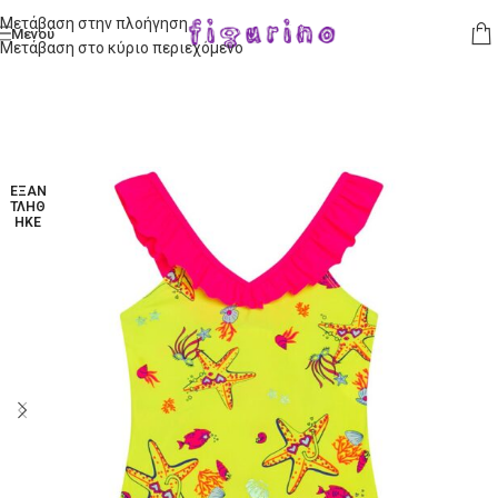
Μετάβαση στην πλοήγηση
Μενού
Μετάβαση στο κύριο περιεχόμενο
ΕΞΑΝ
ΤΛΉΘ
ΗΚΕ