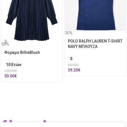
30%
POLO RALPH LAUREN T-SHIRT
50%
NAVY ΜΠΛΟΥΖΑ
Φορεμα BillieBlush
S
10 Ετών
56.00
€
39.20
€
100.00
€
50.00
€