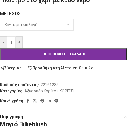
Πλύσιμο στο χέρι με κρύο νερό
ΜΈΓΕΘΟΣ
Alternative:
-
+
ΠΡΟΣΘΉΚΗ ΣΤΟ ΚΑΛΆΘΙ
Σύγκριση
Προσθήκη στη λίστα επιθυμιών
Κωδικός προϊόντος:
22161235
Κατηγορίες:
Αξεσουάρ Κορίτσι
,
ΚΟΡΙΤΣΙ
Κοινή χρήση:
Περιγραφή
Μαγιό Billieblush