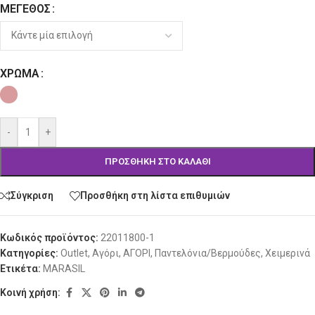
ΜΈΓΕΘΟΣ
Alternative:
ΧΡΏΜΑ
-
+
ΠΡΟΣΘΉΚΗ ΣΤΟ ΚΑΛΆΘΙ
Σύγκριση
Προσθήκη στη λίστα επιθυμιών
Κωδικός προϊόντος:
22011800-1
Κατηγορίες:
Outlet
,
Αγόρι
,
ΑΓΟΡΙ
,
Παντελόνια/Βερμούδες
,
Χειμερινά
Ετικέτα:
MARASIL
Κοινή χρήση: