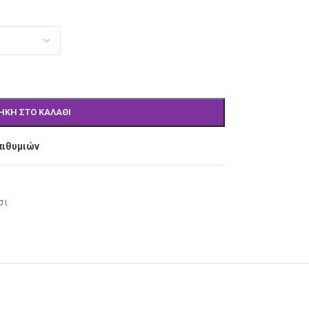
ΉΚΗ ΣΤΟ ΚΑΛΆΘΙ
πιθυμιών
σι