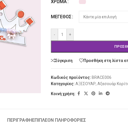
ΧΡΏΜΑ
ΜΈΓΕΘΟΣ
-
+
ΠΡΟΣΘ
Σύγκριση
Προσθήκη στη λίστα ε
Κωδικός προϊόντος:
BRACE006
Κατηγορίες:
ΑΞΕΣΟΥΑΡ
,
Αξεσουάρ Κορίτ
Κοινή χρήση:
ΠΕΡΙΓΡΑΦΉ
ΕΠΙΠΛΈΟΝ ΠΛΗΡΟΦΟΡΊΕΣ