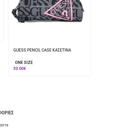
GUESS PENCIL CASE ΚΑΣΕΤΙΝΑ
MINI COOLS Β
ONE SIZE
8.00
€
30.00
€
ΟΡΙΕΣ
μαστε