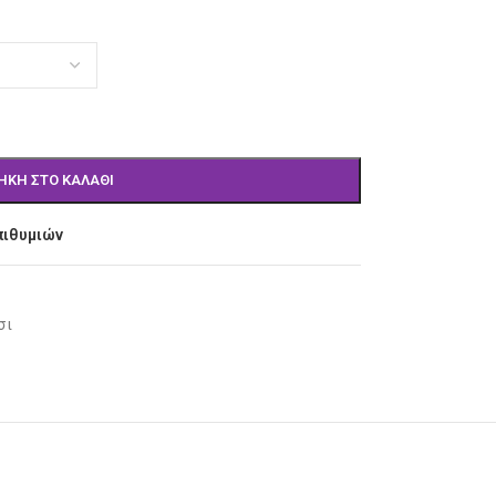
ΉΚΗ ΣΤΟ ΚΑΛΆΘΙ
πιθυμιών
σι