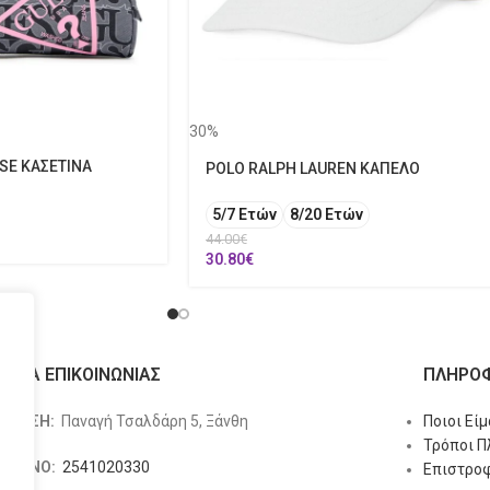
30%
SE ΚΑΣΕΤΙΝΑ
POLO RALPH LAUREN ΚΑΠΕΛΟ
5/7 Ετών
8/20 Ετών
44.00
€
30.80
€
ΙΧΕΙΑ ΕΠΙΚΟΙΝΩΝΙΑΣ
ΠΛΗΡΟΦ
ΥΘΥΝΣΗ:
Παναγή Τσαλδάρη 5, Ξάνθη
Ποιοι Εί
Τρόποι 
ΕΦΩΝΟ:
2541020330
Επιστροφ