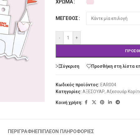
ΧΡΏΜΑ
ΜΈΓΕΘΟΣ
-
+
ΠΡΟΣΘ
Σύγκριση
Προσθήκη στη λίστα ε
Κωδικός προϊόντος:
EAR004
Κατηγορίες:
ΑΞΕΣΟΥΑΡ
,
Αξεσουάρ Κορίτ
Κοινή χρήση:
ΠΕΡΙΓΡΑΦΉ
ΕΠΙΠΛΈΟΝ ΠΛΗΡΟΦΟΡΊΕΣ