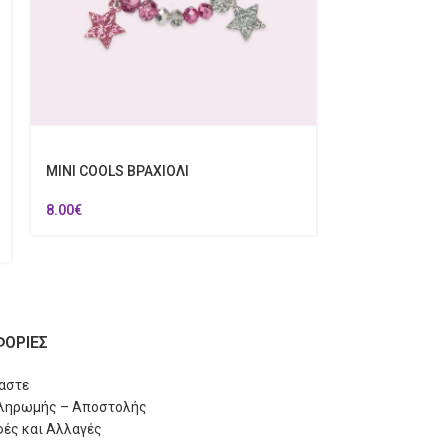
50%
MINI COOLS Κ
MINI COOLS ΒΡΑΧΙΟΛΙ
9.00
€
4.50
€
8.00
€
ΟΡΙΕΣ
μαστε
Πληρωμής – Αποστολής
ές και Αλλαγές