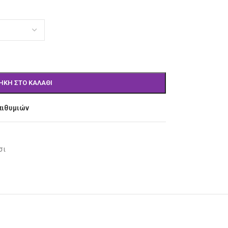
ΉΚΗ ΣΤΟ ΚΑΛΆΘΙ
πιθυμιών
σι