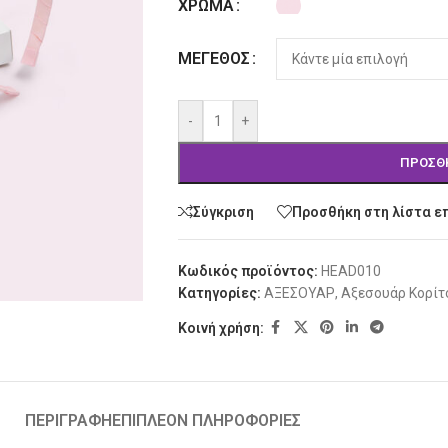
ΧΡΏΜΑ
ΜΈΓΕΘΟΣ
-
+
ΠΡΟΣΘ
Σύγκριση
Προσθήκη στη λίστα ε
Κωδικός προϊόντος:
HEAD010
Κατηγορίες:
ΑΞΕΣΟΥΑΡ
,
Αξεσουάρ Κορίτ
Κοινή χρήση:
ΠΕΡΙΓΡΑΦΉ
ΕΠΙΠΛΈΟΝ ΠΛΗΡΟΦΟΡΊΕΣ