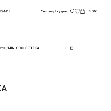
RANDS
Σύνδεση / εγγραφή
0.00
€
ίτσι
/
MINI COOLS ΣΤΕΚΑ
ΚΑ