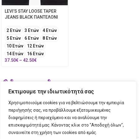
LEVI’S STAY LOOSE TAPER
JEANS BLACK ΠΑΝΤΕΛΟΝΙ
2 Ετών
3 Ετών
4 Ετών
5 Ετών
6 Ετών
8 Ετών
10 Ετών
12 Ετών
14 Ετών
16 Ετών
37.50
€
–
42.50
€
Εκτιμουμε την ιδιωτικότητά σας
Χρησιμοποιούμε cookies για να βελτιώσουμε την εμπειρία
περιήγησής σας, να προβάλλουμε εξατομικευμένες
διαφημίσεις ή περιεχόμενο και να αναλύουμε την
ΣΤΟΙΧΕΙΑ ΕΠΙΚΟΙΝΩΝΙΑΣ
επισκεψιμότητά μας. Κάνοντας κλικ στο "Αποδοχή όλων",
συναινείτε στη χρήση των cookies από εμάς.
ΠΛΗΡΟΦΟΡΙΕΣ