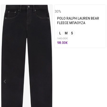
30%
POLO RALPH LAUREN BEAR
FLEECE ΜΠΛΟΥΖΑ
L
M
S
140.00
€
98.00
€