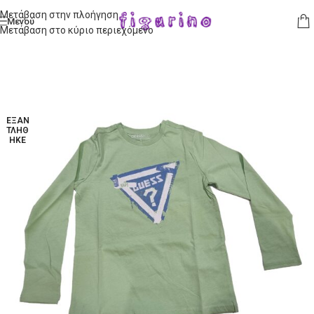
Μετάβαση στην πλοήγηση
Μενού
Μετάβαση στο κύριο περιεχόμενο
ΕΞΑΝ
ΤΛΉΘ
ΗΚΕ