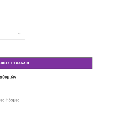
ΉΚΗ ΣΤΟ ΚΑΛΆΘΙ
πιθυμιών
μες Φόρμες