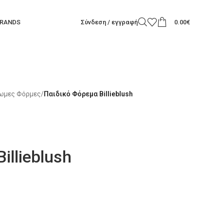
RANDS
Σύνδεση / εγγραφή
0.00
€
σωμες Φόρμες
/
Παιδικό Φόρεμα Billieblush
illieblush