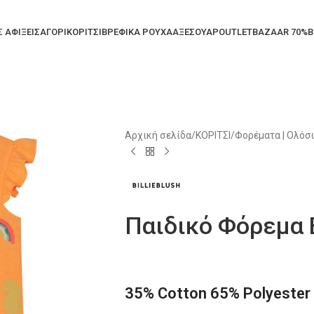
Σ ΑΦΙΞΕΙΣ
ΑΓΟΡΙ
ΚΟΡΙΤΣΙ
ΒΡΕΦΙΚΑ ΡΟΥΧΑ
ΑΞΕΣΟΥΑΡ
OUTLET
BAZAAR 70%
B
Αρχική σελίδα
/
ΚΟΡΙΤΣΙ
/
Φορέματα | Ολό
Παιδικό Φόρεμα B
35% Cotton 65% Polyester