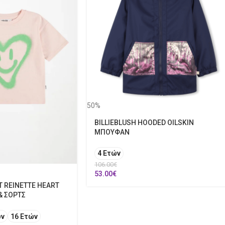
50%
BILLIEBLUSH HOODED OILSKIN
ΜΠΟΥΦΑΝ
4 Ετών
106.00
€
53.00
€
T REINETTE HEART
& ΣΟΡΤΣ
ών
16 Ετών