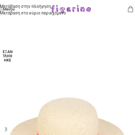
Μετάβαση στην πλοήγηση
Μενού
Μετάβαση στο κύριο περιεχόμενο
ΕΞΑΝ
ΤΛΉΘ
ΗΚΕ