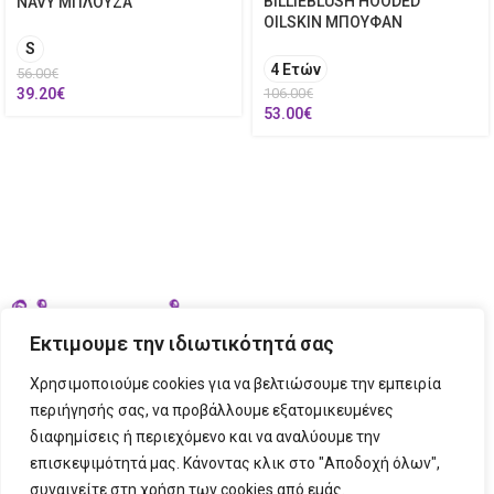
BILLIEBLUSH HOODED
NAVY ΜΠΛΟΥΖΑ
OILSKIN ΜΠΟΥΦΑΝ
S
4 Ετών
56.00
€
39.20
€
106.00
€
53.00
€
Εκτιμουμε την ιδιωτικότητά σας
Χρησιμοποιούμε cookies για να βελτιώσουμε την εμπειρία
περιήγησής σας, να προβάλλουμε εξατομικευμένες
διαφημίσεις ή περιεχόμενο και να αναλύουμε την
ΣΤΟΙΧΕΙΑ ΕΠΙΚΟΙΝΩΝΙΑΣ
επισκεψιμότητά μας. Κάνοντας κλικ στο "Αποδοχή όλων",
συναινείτε στη χρήση των cookies από εμάς.
ΠΛΗΡΟΦΟΡΙΕΣ