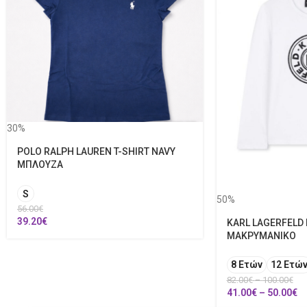
30%
POLO RALPH LAUREN T-SHIRT NAVY
ΜΠΛΟΥΖΑ
S
50%
56.00
€
39.20
€
KARL LAGERFELD
ΜΑΚΡΥΜΑΝΙΚΟ
8 Ετών
12 Ετώ
82.00
€
–
100.00
€
41.00
€
–
50.00
€