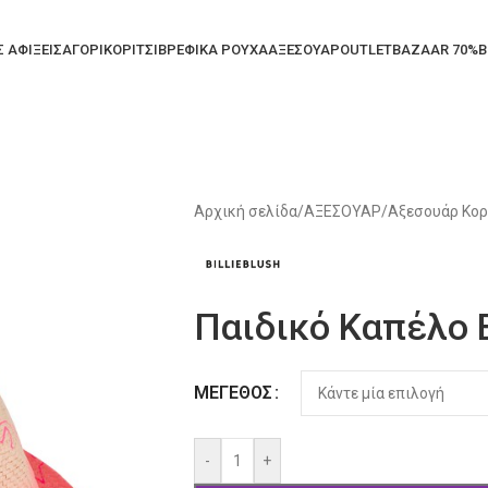
Σ ΑΦΙΞΕΙΣ
ΑΓΟΡΙ
ΚΟΡΙΤΣΙ
ΒΡΕΦΙΚΑ ΡΟΥΧΑ
ΑΞΕΣΟΥΑΡ
OUTLET
BAZAAR 70%
B
Αρχική σελίδα
/
ΑΞΕΣΟΥΑΡ
/
Αξεσουάρ Κορ
Παιδικό Καπέλο B
Alternative:
ΜΈΓΕΘΟΣ
-
+