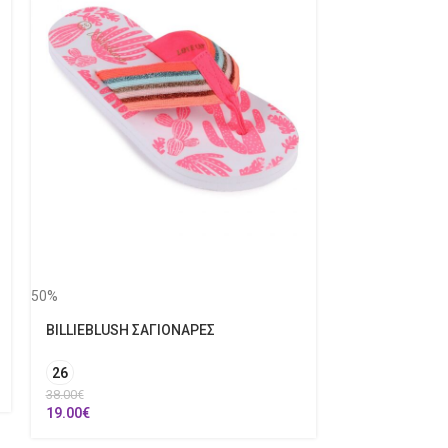
50%
BILLIEBLUSH 
4 Ετών
50%
57.00
€
28.50
€
BILLIEBLUSH ΣΑΓΙΟΝΑΡΕΣ
26
38.00
€
19.00
€