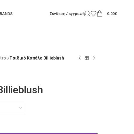
RANDS
Σύνδεση / εγγραφή
0.00
€
ίτσι
/
Παιδικό Καπέλο Billieblush
illieblush