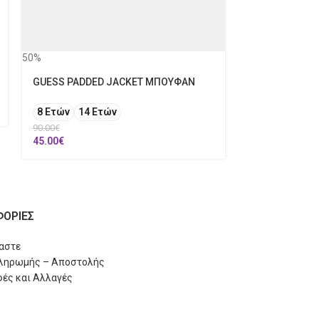
30%
POLO RALPH 
50%
12 Ετών
14 
GUESS PADDED JACKET ΜΠΟΥΦΑΝ
151.00
€
105.70
€
8 Ετών
14 Ετών
90.00
€
45.00
€
ΟΡΙΕΣ
μαστε
Πληρωμής – Αποστολής
ές και Αλλαγές