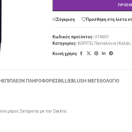
ΠΡΟΣΘ
Σύγκριση
Προσθήκη στη λίστα ε
Κωδικός προϊόντος:
U14601
Κατηγορίες:
ΚΟΡΙΤΣΙ
,
Παντελόνια | Κολάν
,
Κοινή χρήση:
Ή
ΕΠΙΠΛΈΟΝ ΠΛΗΡΟΦΟΡΊΕΣ
BILLIEBLUSH ΜΕΓΕΘΟΛΟΓΙΟ
αϊνο μέρος.Σετάρεται με την ζακέτα.