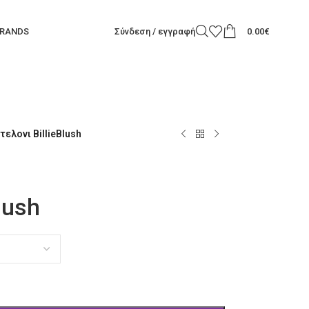
RANDS
Σύνδεση / εγγραφή
0.00
€
τελονι BillieBlush
lush