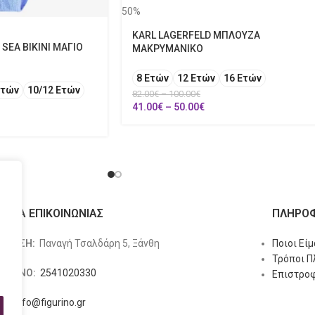
50%
KARL LAGERFELD ΜΠΛΟΥΖΑ
SEA BIKINI ΜΑΓΙΟ
ΜΑΚΡΥΜΑΝΙΚΟ
8 Ετών
12 Ετών
16 Ετών
Ετών
10/12 Ετών
82.00
€
–
100.00
€
41.00
€
–
50.00
€
ΙΧΕΙΑ ΕΠΙΚΟΙΝΩΝΙΑΣ
ΠΛΗΡΟΦ
ΥΘΥΝΣΗ:
Παναγή Τσαλδάρη 5, Ξάνθη
Ποιοι Εί
Τρόποι 
ΕΦΩΝΟ:
2541020330
Επιστροφ
L:
info@figurino.gr