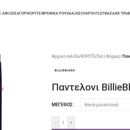
Σ ΑΦΙΞΕΙΣ
ΑΓΟΡΙ
ΚΟΡΙΤΣΙ
ΒΡΕΦΙΚΑ ΡΟΥΧΑ
ΑΞΕΣΟΥΑΡ
OUTLET
BAZAAR 70%
B
Αρχική σελίδα
/
ΚΟΡΙΤΣΙ
/
Σετ | Φόρμες
/
Παν
Παντελονι BillieB
Alternative:
ΜΈΓΕΘΟΣ
-
+