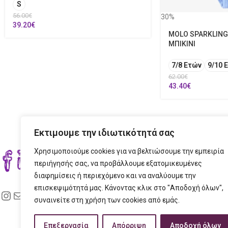
S
56.00
€
30%
39.20
€
MOLO SPARKLING 
ΜΠΙΚΙΝΙ
7/8 Ετών
9/10 
62.00
€
43.40
€
Εκτιμουμε την ιδιωτικότητά σας
Χρησιμοποιούμε cookies για να βελτιώσουμε την εμπειρία
ΣΤΟ
περιήγησής σας, να προβάλλουμε εξατομικευμένες
διαφημίσεις ή περιεχόμενο και να αναλύουμε την
ΔΙΕ
επισκεψιμότητά μας. Κάνοντας κλικ στο "Αποδοχή όλων",
ΤΗΛ
συναινείτε στη χρήση των cookies από εμάς.
EMAI
Επεξεργασία
Απόρριψη
Αποδοχή όλων