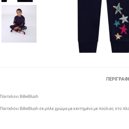
ΠΕΡΙΓΡΑΦ
Παντελονι BillieBlush
Παντελόνι BillieBlush σε μπλε χρώμα με κεντημένο με πούλιες στο πλ