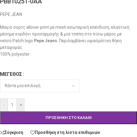
PBB10251-0AA
PEPE JEAN
Μαγιό σορτς allover print με mesh εσωτερική επένδυση, ελαστική
μέσημε κορδόνι προσαρμογής & μία τσέπη στο πίσω μέρος με
velcro.Patch logo
Pepe
Jeans
. Περιλαμβάνει υφασμάτινη θήκη
μεταφοράς.
100% polyester
ΜΈΓΕΘΟΣ
Alternative:
-
+
ΠΡΟΣΘΉΚΗ ΣΤΟ ΚΑΛΆΘΙ
Σύγκριση
Προσθήκη στη λίστα επιθυμιών