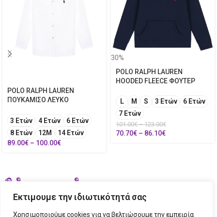
30%
POLO RALPH LAUREN
HOODED FLEECE ΦΟΥΤΕΡ
POLO RALPH LAUREN
ΠΟΥΚΑΜΙΣΟ ΛΕΥΚΟ
L
M
S
3 Ετών
6 Ετών
7 Ετών
3 Ετών
4 Ετών
6 Ετών
101.00
€
–
123.00
€
8 Ετών
12Μ
14 Ετών
70.70
€
–
86.10
€
89.00
€
–
100.00
€
Εκτιμουμε την ιδιωτικότητά σας
Χρησιμοποιούμε cookies για να βελτιώσουμε την εμπειρία