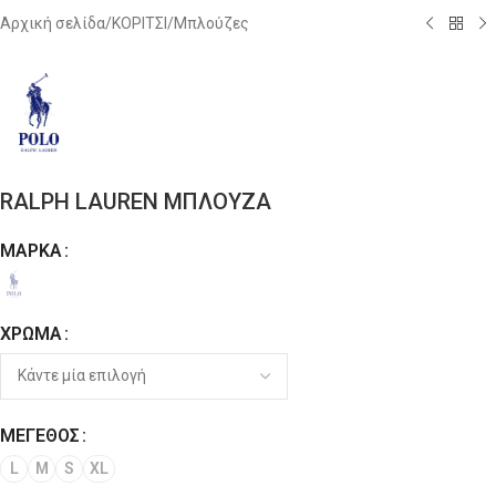
Αρχική σελίδα
/
ΚΟΡΙΤΣΙ
/
Μπλούζες
RALPH LAUREN ΜΠΛΟΥΖΑ
ΜΆΡΚΑ
Alternative:
ΧΡΏΜΑ
ΜΈΓΕΘΟΣ
L
M
S
XL