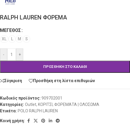
RALPH LAUREN ΦΟΡΕΜΑ
ΜΈΓΕΘΟΣ
Alternative:
XL
L
M
S
-
+
ΠΡΟΣΘΉΚΗ ΣΤΟ ΚΑΛΆΘΙ
Σύγκριση
Προσθήκη στη λίστα επιθυμιών
Κωδικός προϊόντος:
909702001
Κατηγορίες:
Outlet
,
ΚΟΡΙΤΣΙ
,
ΦΟΡΕΜΑΤΑ | ΟΛΟΣΩΜΑ
Ετικέτα:
POLO RALPH LAUREN
Κοινή χρήση: