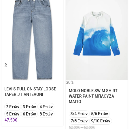
30%
LEVI’S PULL ON STAY LOOSE
MOLO NOBLE SWIM SHIRT
TAPER J ΠΑΝΤΕΛΟΝΙ
WATER PAINT ΜΠΛΟΥΖΑ
ΜΑΓΙΟ
2 Ετών
3 Ετών
4 Ετών
3/4 Ετών
5/6 Ετών
5 Ετών
6 Ετών
8 Ετών
47.50
€
7/8 Ετών
9/10 Ετών
52.00
€
–
62.00
€