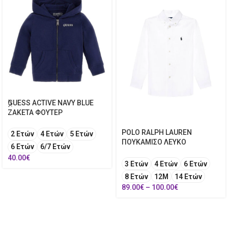
GUESS ACTIVE NAVY BLUE
ΖΑΚΕΤΑ ΦΟΥΤΕΡ
POLO RALPH LAUREN
2 Ετών
4 Ετών
5 Ετών
ΠΟΥΚΑΜΙΣΟ ΛΕΥΚΟ
6 Ετών
6/7 Ετών
40.00
€
3 Ετών
4 Ετών
6 Ετών
8 Ετών
12Μ
14 Ετών
89.00
€
–
100.00
€