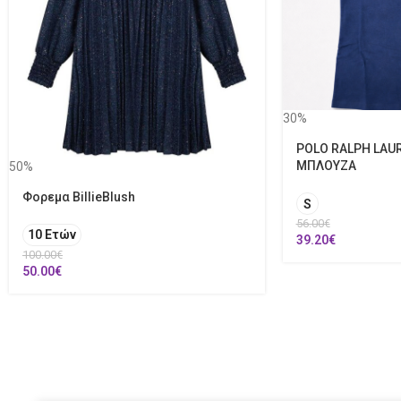
30%
POLO RALPH LAUR
ΜΠΛΟΥΖΑ
50%
Φορεμα BillieBlush
S
56.00
€
10 Ετών
39.20
€
100.00
€
50.00
€