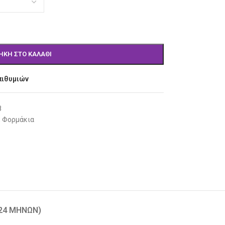
ΉΚΗ ΣΤΟ ΚΑΛΆΘΙ
πιθυμιών
8
,
Φορμάκια
-24 ΜΗΝΏΝ)