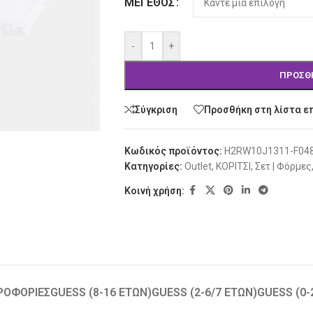
ΜΈΓΕΘΟΣ
-
+
ΠΡΟΣΘ
Σύγκριση
Προσθήκη στη λίστα ε
Κωδικός προϊόντος:
H2RW10J1311-F04
Κατηγορίες:
Outlet
,
ΚΟΡΙΤΣΙ
,
Σετ | Φόρμες
Κοινή χρήση:
ΡΟΦΟΡΊΕΣ
GUESS (8-16 ΕΤΏΝ)
GUESS (2-6/7 ΕΤΏΝ)
GUESS (0