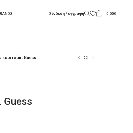
RANDS
Σύνδεση / εγγραφή
0.00
€
ια κοριτσάκι Guess
ι Guess