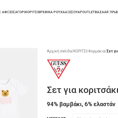
Σ ΑΦΙΞΕΙΣ
ΑΓΟΡΙ
ΚΟΡΙΤΣΙ
ΒΡΕΦΙΚΑ ΡΟΥΧΑ
ΑΞΕΣΟΥΑΡ
OUTLET
BAZAAR 70%
B
Αρχική σελίδα
/
ΚΟΡΙΤΣΙ
/
Φορμάκια
/
Σετ γ
Σετ για κοριτσάκ
94% βαμβάκι, 6% ελαστάν
Alternative: