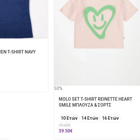
EN T-SHIRT NAVY
50%
MOLO SET T-SHIRT REINETTE HEART
SMILE ΜΠΛΟΥΖΑ & ΣΟΡΤΣ
10 Ετών
14 Ετών
16 Ετών
79.00
€
39.50
€