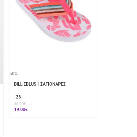
50%
BILLIEBLUSH 
4 Ετών
50%
57.00
€
28.50
€
BILLIEBLUSH ΣΑΓΙΟΝΑΡΕΣ
26
38.00
€
19.00
€