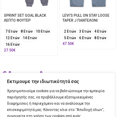
SPRINT SET GOAL BLACK
LEVI’S PULL ON STAY LOOSE
ΛΕΠΤΟ ΦΟΥΤΕΡ
TAPER J ΠΑΝΤΕΛΟΝΙ
7 Ετών
8 Ετών
10 Ετών
2 Ετών
3 Ετών
4 Ετών
12 Ετών
14 Ετών
5 Ετών
6 Ετών
8 Ετών
47.50
€
16 Ετών
27.50
€
Εκτιμουμε την ιδιωτικότητά σας
Χρησιμοποιούμε cookies για να βελτιώσουμε την εμπειρία
περιήγησής σας, να προβάλλουμε εξατομικευμένες
διαφημίσεις ή περιεχόμενο και να αναλύουμε την
ΣΤΟΙΧΕΙΑ ΕΠΙΚΟΙΝΩΝΙΑΣ
επισκεψιμότητά μας. Κάνοντας κλικ στο "Αποδοχή όλων",
συναινείτε στη χρήση των cookies από εμάς.
ΠΛΗΡΟΦΟΡΙΕΣ