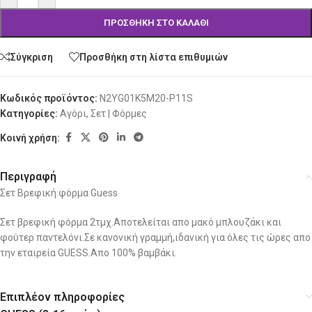
ΠΡΟΣΘΉΚΗ ΣΤΟ ΚΑΛΆΘΙ
Σύγκριση
Προσθήκη στη λίστα επιθυμιών
Κωδικός προϊόντος:
N2YG01K5M20-P11S
Κατηγορίες:
Αγόρι
,
Σετ | Φόρμες
Κοινή χρήση:
Περιγραφή
Σετ Βρεφική φόρμα Guess
Σετ βρεφική φόρμα 2τμχ.Αποτελείται απο μακό μπλουζάκι και
φούτερ παντελόνι.Σε κανονική γραμμή,ιδανική για όλες τις ώρες απο
την εταιρεία GUESS.Απο 100% βαμβάκι.
Επιπλέον πληροφορίες