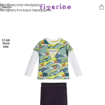
Μετάβαση στην πλοήγηση
Μενού
Μετάβαση στο κύριο περιεχόμενο
ΕΞΑΝ
ΤΛΉΘ
ΗΚΕ