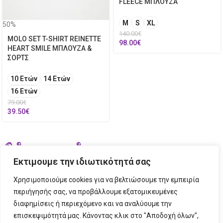
FLEECE ΜΠΛΟΥΖΑ
M
S
XL
50%
140.00
€
MOLO SET T-SHIRT REINETTE
98.00
€
HEART SMILE ΜΠΛΟΥΖΑ &
ΣΟΡΤΣ
10 Ετών
14 Ετών
16 Ετών
79.00
€
39.50
€
Εκτιμουμε την ιδιωτικότητά σας
Χρησιμοποιούμε cookies για να βελτιώσουμε την εμπειρία
περιήγησής σας, να προβάλλουμε εξατομικευμένες
διαφημίσεις ή περιεχόμενο και να αναλύουμε την
ΣΤΟΙΧΕΙΑ ΕΠΙΚΟΙΝΩΝΙΑΣ
επισκεψιμότητά μας. Κάνοντας κλικ στο "Αποδοχή όλων",