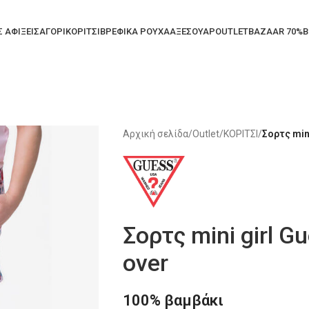
Σ ΑΦΙΞΕΙΣ
ΑΓΟΡΙ
ΚΟΡΙΤΣΙ
ΒΡΕΦΙΚΑ ΡΟΥΧΑ
ΑΞΕΣΟΥΑΡ
OUTLET
BAZAAR 70%
B
Αρχική σελίδα
/
Outlet
/
ΚΟΡΙΤΣΙ
/
Σορτς mini
Σορτς mini girl G
over
100% βαμβάκι