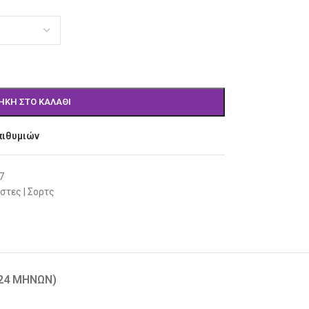
ΉΚΗ ΣΤΟ ΚΑΛΆΘΙ
πιθυμιών
7
στες | Σορτς
-24 ΜΗΝΏΝ)