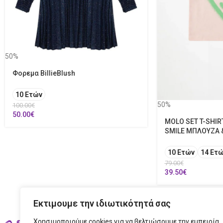
50%
Φορεμα BillieBlush
10 Ετών
50%
100.00
€
50.00
€
MOLO SET T-SHIR
SMILE ΜΠΛΟΥΖΑ 
10 Ετών
14 Ετ
79.00
€
39.50
€
Εκτιμουμε την ιδιωτικότητά σας
Χρησιμοποιούμε cookies για να βελτιώσουμε την εμπειρία