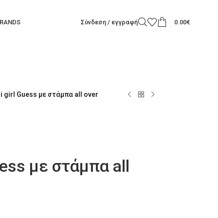
RANDS
Σύνδεση / εγγραφή
0.00
€
 girl Guess με στάμπα all over
uess με στάμπα all