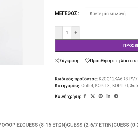
Alternative:
ΜΈΓΕΘΟΣ
-
+
ΠΡΟΣΘ
Σύγκριση
Προσθήκη στη λίστα ε
Κωδικός προϊόντος:
K2GQ12KA6R3-PV7
Κατηγορίες:
Outlet
,
ΚΟΡΙΤΣΙ
,
ΚΟΡΙΤΣΙ
,
Φού
Κοινή χρήση:
ΡΟΦΟΡΊΕΣ
GUESS (8-16 ΕΤΏΝ)
GUESS (2-6/7 ΕΤΏΝ)
GUESS (0