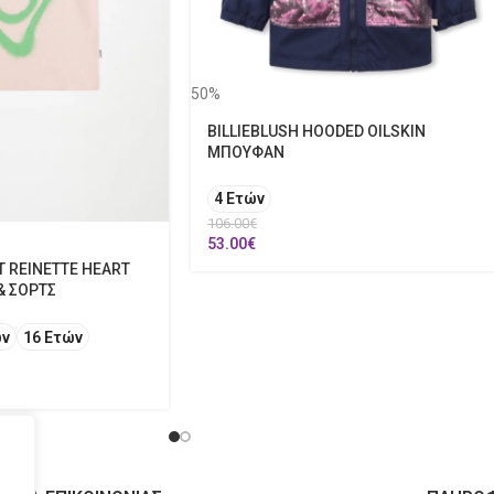
50%
BILLIEBLUSH HOODED OILSKIN
ΜΠΟΥΦΑΝ
4 Ετών
106.00
€
53.00
€
T REINETTE HEART
& ΣΟΡΤΣ
ών
16 Ετών