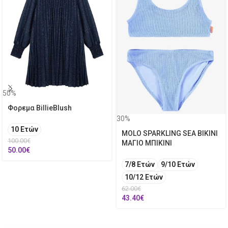
50%
Φορεμα BillieBlush
30%
10 Ετών
MOLO SPARKLING SEA BIKINI
100.00
€
ΜΑΓΙΟ ΜΠΙΚΙΝΙ
50.00
€
7/8 Ετών
9/10 Ετών
10/12 Ετών
62.00
€
43.40
€