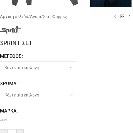
Αρχική σελίδα
/
Αγόρι
/
Σετ | Φόρμες
SPRINT ΣΕΤ
ΜΈΓΕΘΟΣ
Alternative:
ΧΡΏΜΑ
ΜΆΡΚΑ