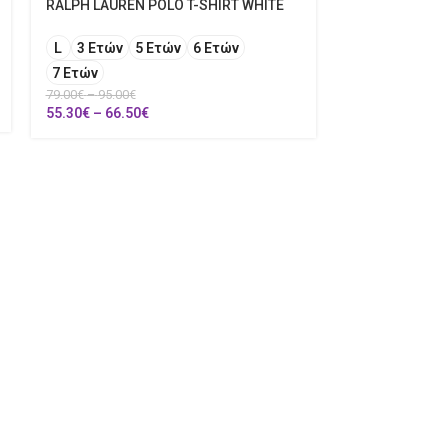
RALPH LAUREN POLO T-SHIRT WHITE
L
3 Ετών
5 Ετών
6 Ετών
7 Ετών
79.00
€
–
95.00
€
55.30
€
–
66.50
€
30%
BOSS HANDBA