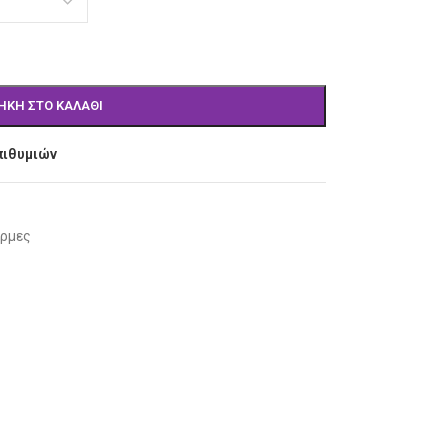
ΉΚΗ ΣΤΟ ΚΑΛΆΘΙ
πιθυμιών
όρμες