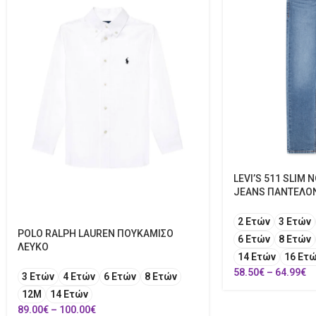
LEVI’S 511 SLIM
JEANS ΠΑΝΤΕΛΟ
2 Ετών
3 Ετών
POLO RALPH LAUREN ΠΟΥΚΑΜΙΣΟ
6 Ετών
8 Ετών
ΛΕΥΚΟ
14 Ετών
16 Ετ
58.50
€
–
64.99
€
3 Ετών
4 Ετών
6 Ετών
8 Ετών
12Μ
14 Ετών
89.00
€
–
100.00
€