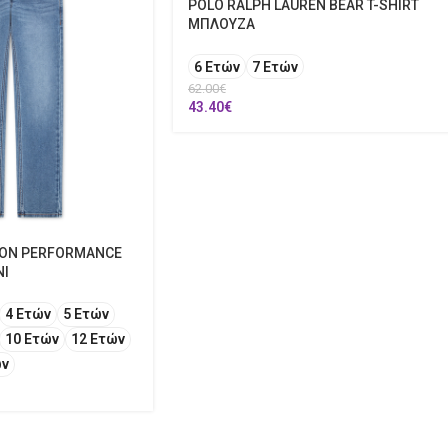
POLO RALPH LAUREN BEAR T-SHIRT
ΜΠΛΟΥΖΑ
6 Ετών
7 Ετών
62.00
€
43.40
€
 NON PERFORMANCE
ΝΙ
4 Ετών
5 Ετών
10 Ετών
12 Ετών
ών