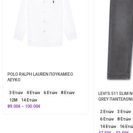
POLO RALPH LAUREN ΠΟΥΚΑΜΙΣΟ
ΛΕΥΚΟ
3 Ετών
4 Ετών
6 Ετών
8 Ετών
LEVI’S 511 SLIM
GREY ΠΑΝΤΕΛΟΝΙ
12Μ
14 Ετών
89.00
€
–
100.00
€
2 Ετών
3 Ετών
6 Ετών
8 Ετών
14 Ετών
16 Ετ
47.50
€
–
53.50
€