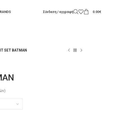
RANDS
Σύνδεση / εγγραφή
0.00
€
NT SET BATMAN
MAN
τών)