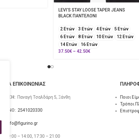
LEVI’S STAY LOOSE TAPER JEANS
BLACK ΠΑΝΤΕΛΟΝΙ
2 Ετών
3 Ετών
4 Ετών
5 Ετών
6 Ετών
8 Ετών
10 Ετών
12 Ετών
14 Ετών
16 Ετών
37.50
€
–
42.50
€
ΙΧΕΙΑ ΕΠΙΚΟΙΝΩΝΙΑΣ
ΠΛΗΡΟΦ
ΥΘΥΝΣΗ:
Παναγή Τσαλδάρη 5, Ξάνθη
Ποιοι Εί
Τρόποι 
ΕΦΩΝΟ:
2541020330
Επιστροφ
L:
info@figurino.gr
ΡΙΟ:
9:00 – 14:00, 17:30 – 21:00