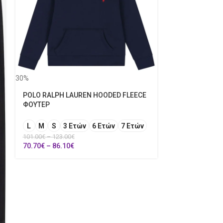
30%
POLO RALPH LAUREN HOODED FLEECE
ΦΟΥΤΕΡ
L
M
S
3 Ετών
6 Ετών
7 Ετών
GUESS ACTIVE
101.00
€
–
123.00
€
70.70
€
–
86.10
€
8 Ετών
10 Ε
14 Ετών
16 
50.00
€