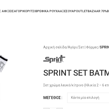
Σ ΑΦΙΞΕΙΣ
ΑΓΟΡΙ
ΚΟΡΙΤΣΙ
ΒΡΕΦΙΚΑ ΡΟΥΧΑ
ΑΞΕΣΟΥΑΡ
OUTLET
BAZAAR 70%
B
Αρχική σελίδα
/
Αγόρι
/
Σετ | Φόρμες
/
SPRI
SPRINT SET BAT
Σετ χρώμα λευκό/κίτρινο (Ηλικία 2 – 6 ε
Alternative:
ΜΈΓΕΘΟΣ