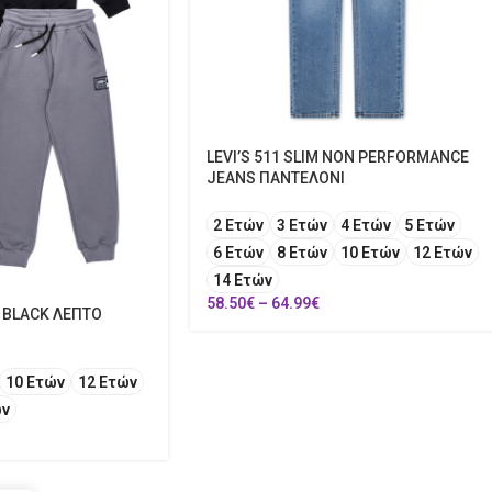
LEVI’S 511 SLIM NON PERFORMANCE
JEANS ΠΑΝΤΕΛΟΝΙ
2 Ετών
3 Ετών
4 Ετών
5 Ετών
6 Ετών
8 Ετών
10 Ετών
12 Ετών
14 Ετών
58.50
€
–
64.99
€
 BLACK ΛΕΠΤΟ
10 Ετών
12 Ετών
ών