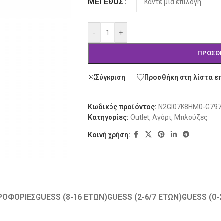
ΜΈΓΕΘΟΣ
-
+
ΠΡΟΣΘ
Σύγκριση
Προσθήκη στη λίστα ε
Κωδικός προϊόντος:
N2GI07K8HM0-G79
Κατηγορίες:
Outlet
,
Αγόρι
,
Μπλούζες
Κοινή χρήση:
ΡΟΦΟΡΊΕΣ
GUESS (8-16 ΕΤΏΝ)
GUESS (2-6/7 ΕΤΏΝ)
GUESS (0