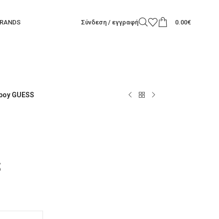
RANDS
Σύνδεση / εγγραφή
0.00
€
 boy GUESS
S