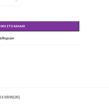
ΉΚΗ ΣΤΟ ΚΑΛΆΘΙ
πιθυμιών
7
-24 ΜΗΝΏΝ)