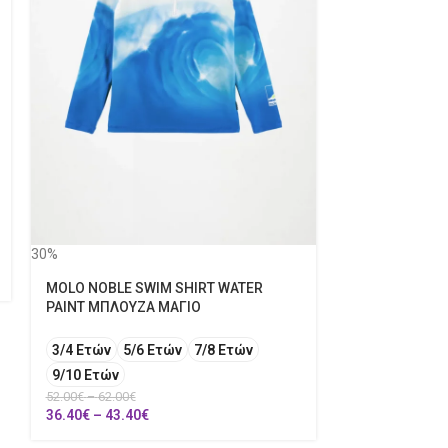
30%
POLO RALPH 
ΜΑΚΡΥΜΑΝΙΚ
30%
MOLO NOBLE SWIM SHIRT WATER
M
S
XL
L
PAINT ΜΠΛΟΥΖΑ ΜΑΓΙΟ
6 Ετών
73.00
€
–
84.00
€
3/4 Ετών
5/6 Ετών
7/8 Ετών
51.10
€
–
58.80
9/10 Ετών
52.00
€
–
62.00
€
36.40
€
–
43.40
€