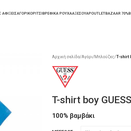
Σ ΑΦΙΞΕΙΣ
ΑΓΟΡΙ
ΚΟΡΙΤΣΙ
ΒΡΕΦΙΚΑ ΡΟΥΧΑ
ΑΞΕΣΟΥΑΡ
OUTLET
BAZAAR 70%
B
Αρχική σελίδα
/
Αγόρι
/
Μπλούζες
/
T-shirt
T-shirt boy GUES
100% βαμβάκι
Alternative: