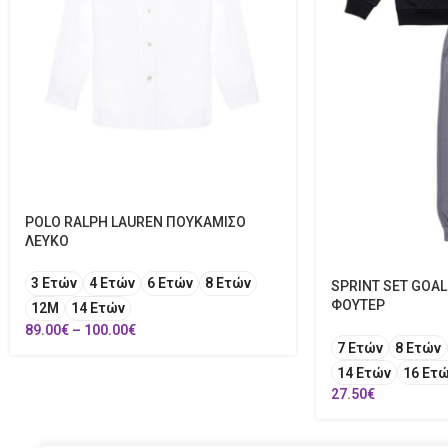
POLO RALPH LAUREN ΠΟΥΚΑΜΙΣΟ
ΛΕΥΚΟ
3 Ετών
4 Ετών
6 Ετών
8 Ετών
SPRINT SET GOAL
ΦΟΥΤΕΡ
12Μ
14 Ετών
89.00
€
–
100.00
€
7 Ετών
8 Ετών
14 Ετών
16 Ετ
27.50
€