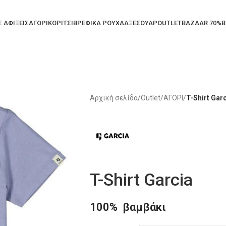
Σ ΑΦΙΞΕΙΣ
ΑΓΟΡΙ
ΚΟΡΙΤΣΙ
ΒΡΕΦΙΚΑ ΡΟΥΧΑ
ΑΞΕΣΟΥΑΡ
OUTLET
BAZAAR 70%
B
Αρχική σελίδα
/
Outlet
/
ΑΓΟΡΙ
/
T-Shirt Gar
T-Shirt Garcia
100% βαμβάκι