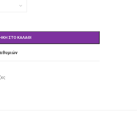
ΉΚΗ ΣΤΟ ΚΑΛΆΘΙ
πιθυμιών
ζες