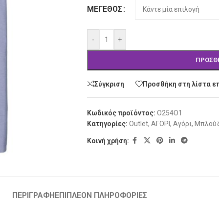
Alternative:
ΜΈΓΕΘΟΣ
-
+
ΠΡΟΣΘ
Σύγκριση
Προσθήκη στη λίστα ε
Κωδικός προϊόντος:
O254O1
Κατηγορίες:
Outlet
,
ΑΓΟΡΙ
,
Αγόρι
,
Μπλού
Κοινή χρήση:
ΠΕΡΙΓΡΑΦΉ
ΕΠΙΠΛΈΟΝ ΠΛΗΡΟΦΟΡΊΕΣ