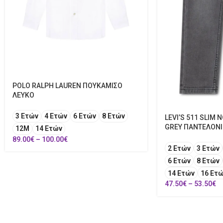
POLO RALPH LAUREN ΠΟΥΚΑΜΙΣΟ
ΛΕΥΚΟ
3 Ετών
4 Ετών
6 Ετών
8 Ετών
LEVI’S 511 SLIM
GREY ΠΑΝΤΕΛΟΝΙ
12Μ
14 Ετών
89.00
€
–
100.00
€
2 Ετών
3 Ετών
6 Ετών
8 Ετών
14 Ετών
16 Ετ
47.50
€
–
53.50
€