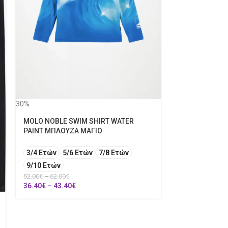
GUESS ACTIVE
30%
8 Ετών
10 Ε
MOLO NOBLE SWIM SHIRT WATER
14 Ετών
16 
PAINT ΜΠΛΟΥΖΑ ΜΑΓΙΟ
50.00
€
3/4 Ετών
5/6 Ετών
7/8 Ετών
9/10 Ετών
52.00
€
–
62.00
€
36.40
€
–
43.40
€