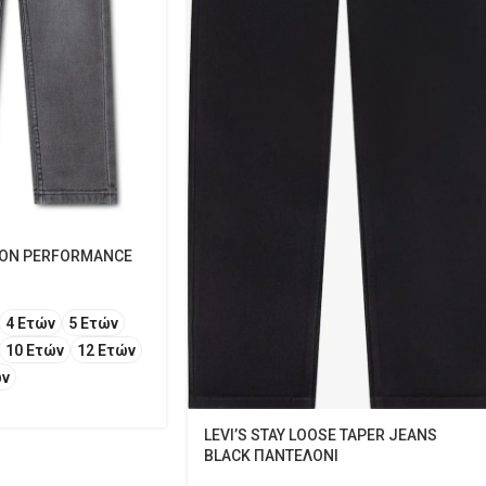
 NON PERFORMANCE
4 Ετών
5 Ετών
10 Ετών
12 Ετών
ών
LEVI’S STAY LOOSE TAPER JEANS
BLACK ΠΑΝΤΕΛΟΝΙ